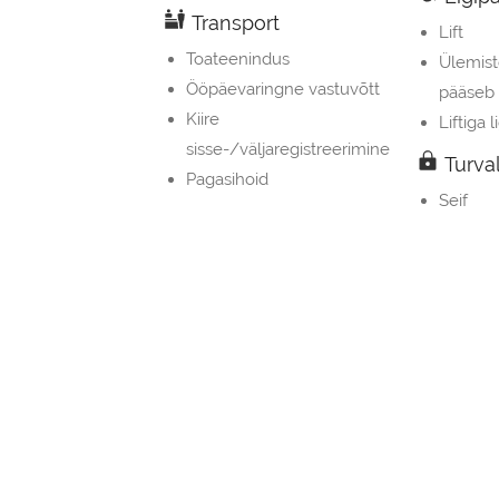
Transport
Lift
Toateenindus
Ülemist
Ööpäevaringne vastuvõtt
pääseb l
Kiire
Liftiga 
sisse-/väljaregistreerimine
Turval
Pagasihoid
Seif
Teenused
Suitsua
Koosolekuruum/banketisaal
Tulekus
Hommikusöök toas
Ärite
Snäkibaar
Faks/P
Minimarket (kohapeal)
Äratusteenus
Mugav
Kondits
Õueala
Tee- ja
Terrass
Minibaa
Päikeseterrass