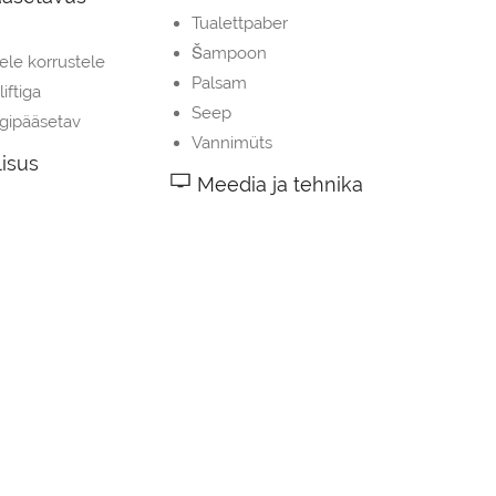
Tualettpaber
Šampoon
ele korrustele
Palsam
iftiga
Seep
ligipääsetav
Vannimüts
isus
Meedia ja tehnika
Televiisor
ndurid
Lameekraaniga televiisor
tutid
Elutuba
enused
Vaipkattega põrandad
aljundusmasin
Magamistuba
used toas
Pistikupesa voodi lähedal
ioneer
 kohvimasin
r