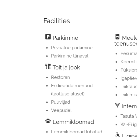
Facilities
Parkimine
Meele
teenuse
Privaatne parkimine
Pesuma
Parkimine tänaval
Keemili
Toit ja jook
Püksipr
Restoran
Igapäev
Eridieetide menüüd
Triikrau
(taotluse alusel)
Triikim
Puuviljad
Intern
Veepudel
Tasuta 
Lemmikloomad
Wi-Fi ig
Lemmikloomad lubatud
Ligip