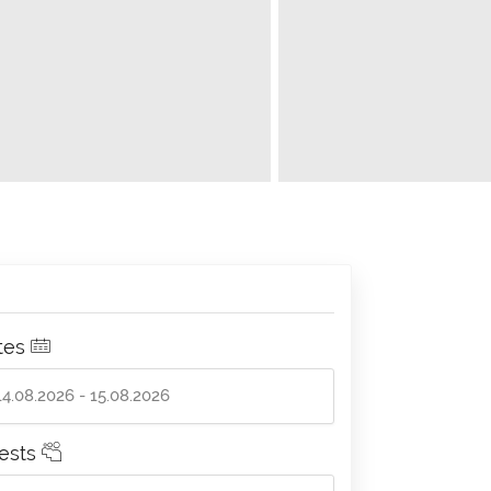
tes
ests