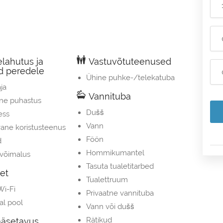
lahutus ja
Vastuvõtuteenused
d peredele
Ühine puhke-/telekatuba
ja
Vannituba
ne puhastus
Dušš
ess
Vann
ane koristusteenus
Föön
d
Hommikumantel
isvõimalus
Tasuta tualetitarbed
et
Tualettruum
Wi-Fi
Privaatne vannituba
al pool
Vann või dušš
Rätikud
ääsetavus