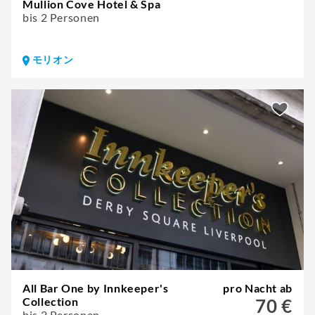
Mullion Cove Hotel & Spa
bis 2 Personen
モリオン
All Bar One by Innkeeper's
pro Nacht ab
Collection
70 €
bis 2 Personen