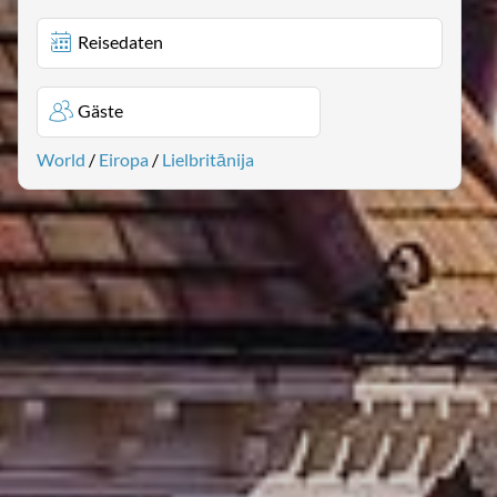
Reisedaten
Gäste
World
/
Eiropa
/
Lielbritānija