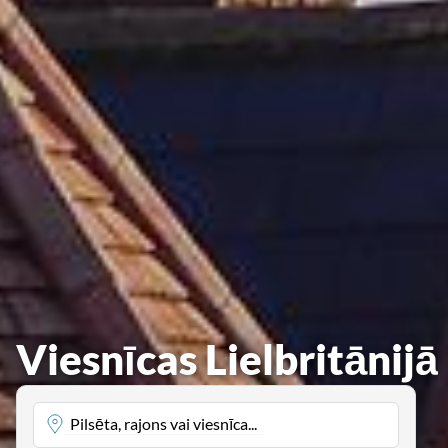
Viesnīcas Lielbritānijā
Pilsēta, rajons vai viesnīca...